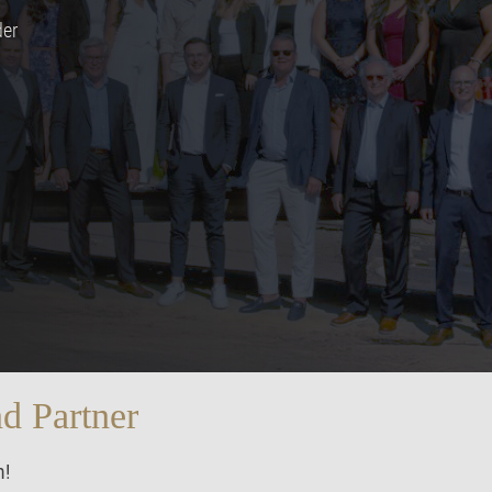
der
d Partner
m!