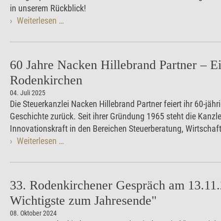
in unserem Rückblick!
Weiterlesen …
60 Jahre Nacken Hillebrand Partner – E
Rodenkirchen
04. Juli 2025
Die Steuerkanzlei Nacken Hillebrand Partner feiert ihr 60-jäh
Geschichte zurück. Seit ihrer Gründung 1965 steht die Kanzle
Innovationskraft in den Bereichen Steuerberatung, Wirtscha
zählt NHP zu den führenden Kanzleien in Köln und Umgebun
Weiterlesen …
33. Rodenkirchener Gespräch am 13.11
Wichtigste zum Jahresende"
08. Oktober 2024